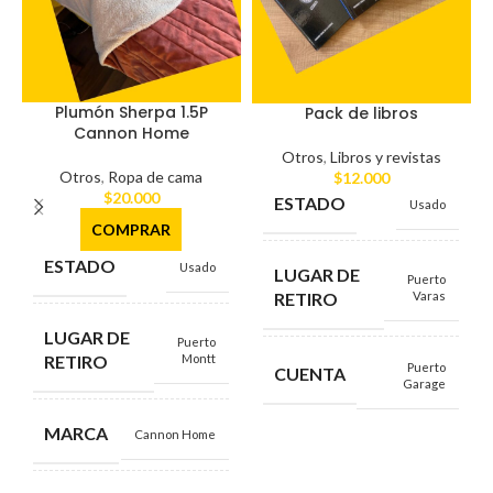
Plumón Sherpa 1.5P
Pack de libros
Cannon Home
Otros
,
Libros y revistas
Otros
,
Ropa de cama
$
12.000
$
20.000
ESTADO
Usado
COMPRAR
ESTADO
Usado
LUGAR DE
Puerto
RETIRO
Varas
LUGAR DE
Puerto
RETIRO
Montt
Puerto
CUENTA
Garage
MARCA
Cannon Home