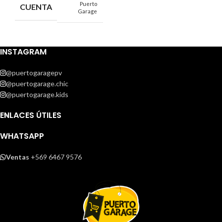
Puerto
CUENTA
Garage
INSTAGRAM
@puertogaragepv
@puertogarage.chic
@puertogarage.kids
ENLACES ÚTILES
WHATSAPP
Ventas
+569 6467 9576