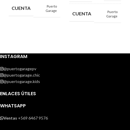
Puerto
CUENTA
Garage
Puerto
CUENTA
Garage
INSTAGRAM
@puertogaragepv
@puertogarage.chic
@puertogarage.kids
ENLACES ÚTILES
WHATSAPP
Ventas
+569 6467 9576