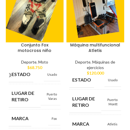
Conjunto Fox
Máquina multifuncional
motocross niño
Atletis
Deporte
,
Moto
Deporte
,
Máquinas de
$
68.750
ejercicios
$
120.000
ESTADO
Usado
ESTADO
Usado
LUGAR DE
Puerto
LUGAR DE
RETIRO
Varas
Puerto
RETIRO
Montt
MARCA
Fox
MARCA
Atletis