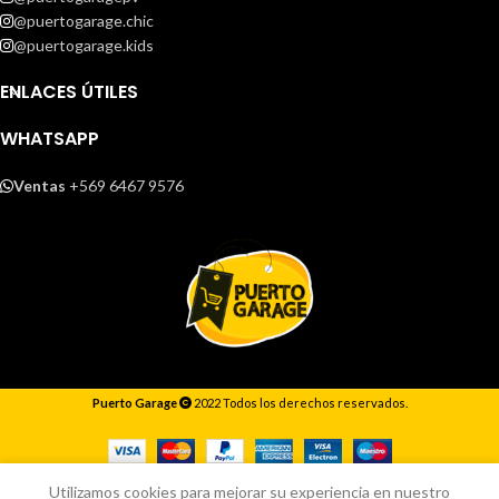
@puertogarage.chic
@puertogarage.kids
ENLACES ÚTILES
WHATSAPP
Ventas
+569 6467 9576
Puerto Garage
2022 Todos los derechos reservados.
Responderemos lo antes posible.
Utilizamos cookies para mejorar su experiencia en nuestro