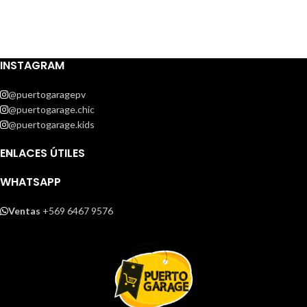
INSTAGRAM
@puertogaragepv
@puertogarage.chic
@puertogarage.kids
ENLACES ÚTILES
WHATSAPP
Ventas
+569 6467 9576