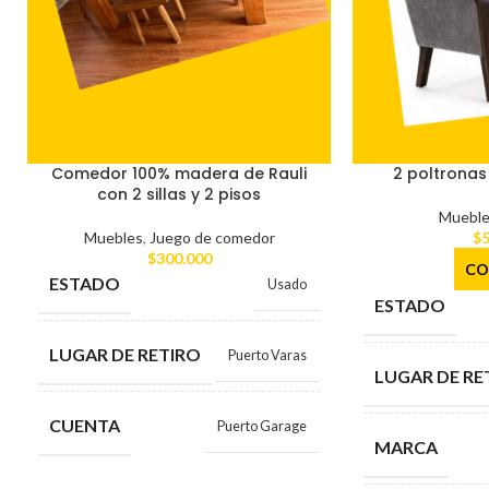
Comedor 100% madera de Rauli
2 poltronas 
con 2 sillas y 2 pisos
Mueble
Muebles
,
Juego de comedor
$
5
$
300.000
CO
ESTADO
Usado
ESTADO
LUGAR DE RETIRO
Puerto Varas
LUGAR DE RE
CUENTA
Puerto Garage
MARCA