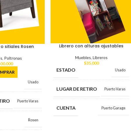
Librero con alturas ajustables
o sitiales Rosen
Muebles
,
Libreros
s
,
Poltronas
$
35.000
00.000
ESTADO
Usado
MPRAR
Usado
LUGAR DE RETIRO
Puerto Varas
TIRO
Puerto Varas
CUENTA
Puerto Garage
Rosen