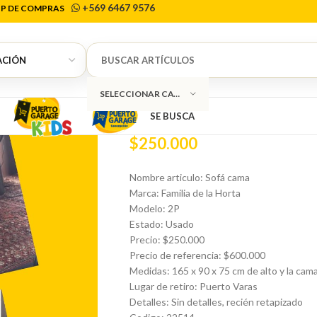
+569 6467 9576
P DE COMPRAS
Inicio
Muebles
Sofá cama
Sofá cama Famili
0
Sofá cama Fami
SELECCIONAR CATEGORÍA
SE BUSCA
$
250.000
Nombre articulo: Sofá cama
Marca: Familia de la Horta
Modelo: 2P
Estado: Usado
Precio: $250.000
Precio de referencia: $600.000
Medidas: 165 x 90 x 75 cm de alto y la cam
Lugar de retiro: Puerto Varas
Detalles: Sin detalles, recién retapizado