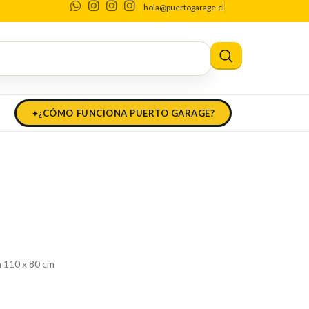
hola@puertogarage.cl
a de la Horta
lia de la Horta
¿CÓMO FUNCIONA PUERTO GARAGE?
a 110 x 80 cm