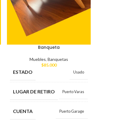
Banqueta
Mueble de coc
in
Muebles
,
Banquetas
$
85.000
Muebles
,
Mu
$
ESTADO
Usado
ESTADO
LUGAR DE RETIRO
Puerto Varas
LUGAR DE RE
CUENTA
Puerto Garage
CUENTA