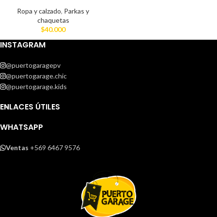
Ropa y calzado
,
Parkas y
chaquetas
$
40.000
INSTAGRAM
@puertogaragepv
@puertogarage.chic
@puertogarage.kids
ENLACES ÚTILES
WHATSAPP
Ventas
+569 6467 9576