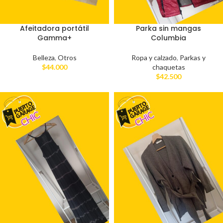
Afeitadora portátil
Parka sin mangas
Gamma+
Columbia
Belleza
,
Otros
Ropa y calzado
,
Parkas y
$
44.000
chaquetas
$
42.500