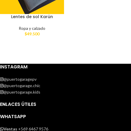
Lentes de sol Karün
Ropa y calzado
$
49.500
INSTAGRAM
@puertogaragepv
@puertogarage.chic
@puertogarage.kids
ENLACES ÚTILES
WHATSAPP
Ventas
+569 6467 9576