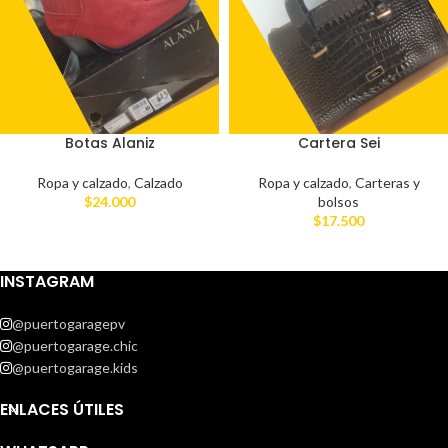
Botas Alaniz
Cartera Sei
Ropa y calzado
,
Calzado
Ropa y calzado
,
Carteras y
$
24.000
bolsos
$
17.500
INSTAGRAM
@puertogaragepv
@puertogarage.chic
@puertogarage.kids
ENLACES ÚTILES