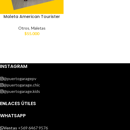
Maleta American Tourister
Otros
,
Maletas
$
55.000
INSTAGRAM
@puertogaragepv
@puertogarage.chic
@puertogarage.kids
ENLACES ÚTILES
WHATSAPP
Ventas
+569 6467 9576