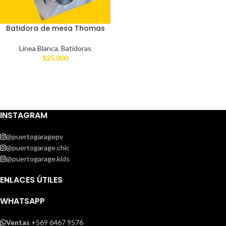
Batidora de mesa Thomas
Línea Blanca
,
Batidoras
$
25.000
INSTAGRAM
@puertogaragepv
@puertogarage.chic
@puertogarage.kids
ENLACES ÚTILES
WHATSAPP
Ventas
+569 6467 9576