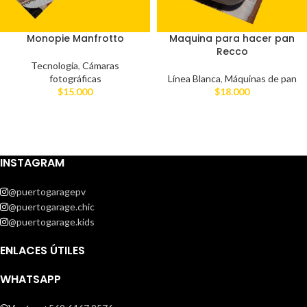
Monopie Manfrotto
Maquina para hacer pan
Recco
Tecnología
,
Cámaras
fotográficas
Línea Blanca
,
Máquinas de pan
$
15.000
$
18.000
INSTAGRAM
@puertogaragepv
@puertogarage.chic
@puertogarage.kids
ENLACES ÚTILES
WHATSAPP