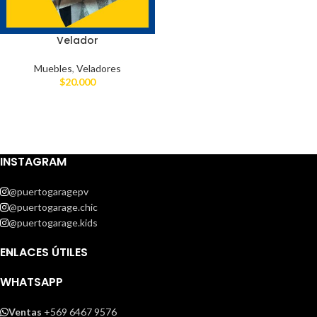
Velador
Muebles
,
Veladores
$
20.000
INSTAGRAM
@puertogaragepv
@puertogarage.chic
@puertogarage.kids
ENLACES ÚTILES
WHATSAPP
Ventas
+569 6467 9576