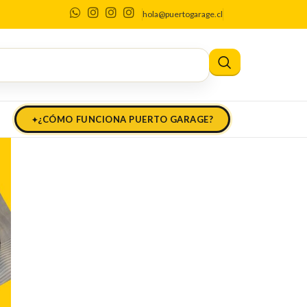
hola@puertogarage.cl
¿CÓMO FUNCIONA PUERTO GARAGE?