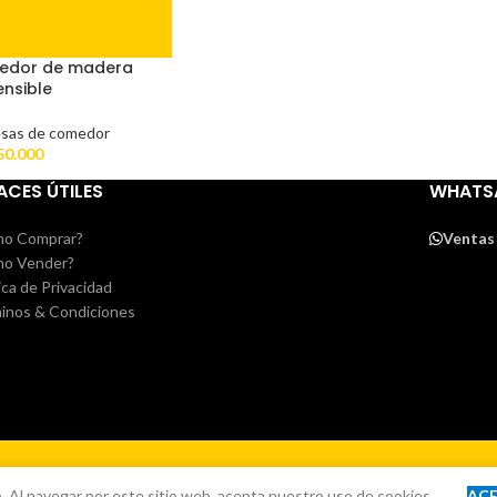
edor de madera
ensible
sas de comedor
50.000
ACES ÚTILES
WHATS
o Comprar?
Ventas
o Vender?
ica de Privacidad
inos & Condiciones
. Al navegar por este sitio web, acepta nuestro uso de cookies.
AC