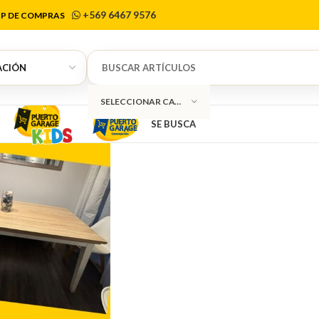
s de la clíni
+569 6467 9576
P DE COMPRAS
SELECCIONAR CATEGORÍA
SE BUSCA