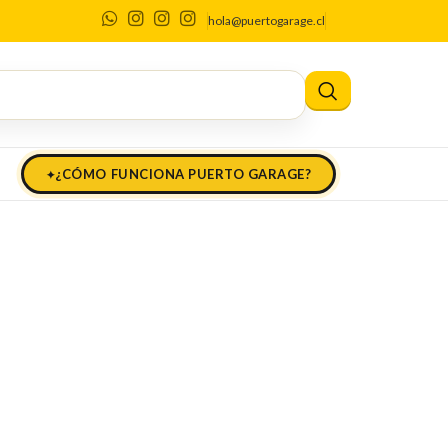
ca
hola@puertogarage.cl
¿CÓMO FUNCIONA PUERTO GARAGE?