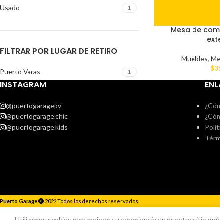
Usado
1
Mesa de com
ext
FILTRAR POR LUGAR DE RETIRO
Muebles
,
Me
$
3
Puerto Varas
1
INSTAGRAM
ENL
@puertogaragepv
¿Cóm
@puertogarage.chic
¿Cóm
@puertogarage.kids
Polít
Térm
Puerto Garage
2022 Todos los derechos reservados.
Responderemos lo antes posible.
Utilizamos cookies para mejorar su experiencia en nuestro sitio web