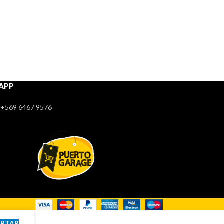
APP
+569 6467 9576
EPTAR