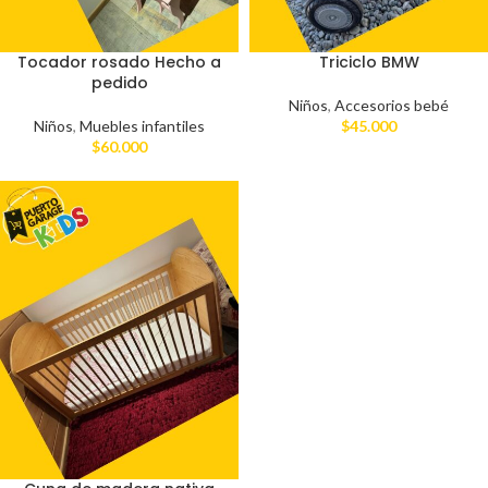
Tocador rosado Hecho a
Triciclo BMW
pedido
Niños
,
Accesorios bebé
Niños
,
Muebles infantiles
$
45.000
$
60.000