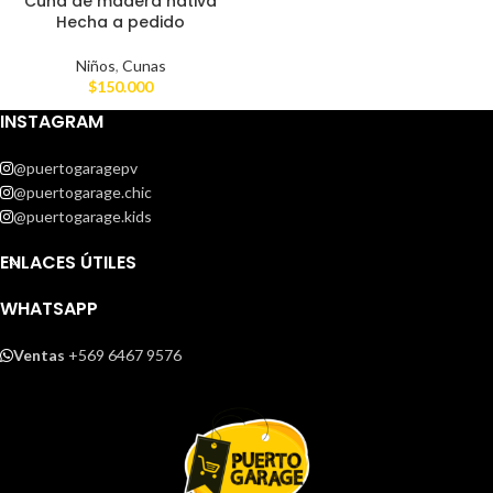
Cuna de madera nativa
Hecha a pedido
Niños
,
Cunas
$
150.000
INSTAGRAM
@puertogaragepv
@puertogarage.chic
@puertogarage.kids
ENLACES ÚTILES
WHATSAPP
Ventas
+569 6467 9576