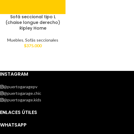
Sofá seccional tipo L
(chaise longue derecho)
Ripley Home
Muebles
,
Sofás seccionales
$
375.000
INSTAGRAM
@puertogaragepv
@puertogarage.chic
@puertogarage.kids
ENLACES ÚTILES
WHATSAPP