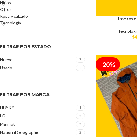
Niños
Otros
Ropa y calzado
Impreso
Tecnología
Tecnologí
$
4
FILTRAR POR ESTADO
Nuevo
7
-20%
Usado
6
FILTRAR POR MARCA
HUSKY
1
LG
2
Marmot
2
National Geographic
2