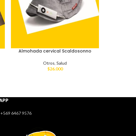
Almohada cervical Scaldosonno
Otros
,
Salud
$
26.000
APP
+569 6467 9576