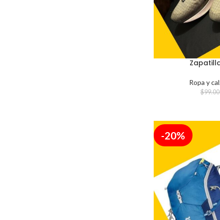
Zapatill
Ropa y ca
$
99.00
-20%