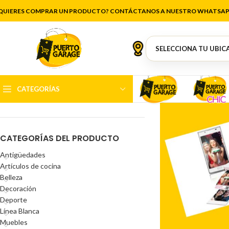
Parque
QUIERES COMPRAR UN PRODUCTO? CONTÁCTANOS A NUESTRO WHATSAP
FILTRAR POR PRECIO
CATEGORÍAS
Precio:
$26.000
—
$152.000
FILTRAR
CATEGORÍAS DEL PRODUCTO
Antigüedades
Artículos de cocina
Belleza
Decoración
Deporte
Línea Blanca
Muebles