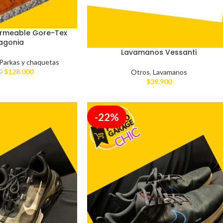
rmeable Gore-Tex
agonia
Lavamanos Vessanti
Parkas y chaquetas
$
128.000
Otros
,
Lavamanos
0
$
39.900
-22%