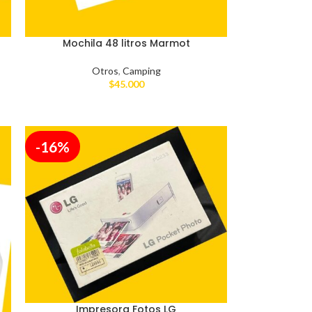
Mochila 48 litros Marmot
Otros
,
Camping
$
45.000
-16%
Impresora Fotos LG