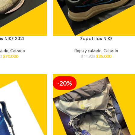
as NIKE 2021
Zapatillas NIKE
lzado
,
Calzado
Ropa y calzado
,
Calzado
$
70.000
$
35.000
0
$
44.900
-20%