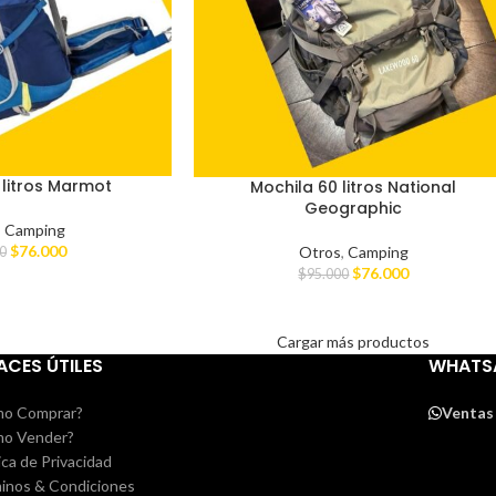
 litros Marmot
Mochila 60 litros National
Geographic
,
Camping
$
76.000
Otros
,
Camping
0
$
76.000
$
95.000
Cargar más productos
ACES ÚTILES
WHATS
o Comprar?
Ventas
o Vender?
ica de Privacidad
inos & Condiciones