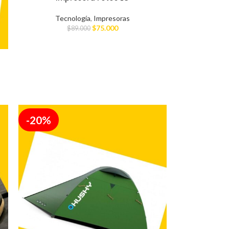
Tecnología
,
Impresoras
$
75.000
$
89.000
-20%