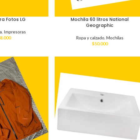
ra Fotos LG
Mochila 60 litros National
Geographic
a
,
Impresoras
8.000
Ropa y calzado
,
Mochilas
$
50.000