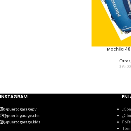
Mochila 48
Otros
$
95.00
INSTAGRAM
ENL
@puertogaragepv
¿Cóm
@puertogarage.chic
¿Cóm
@puertogarage.kids
Polít
Térm