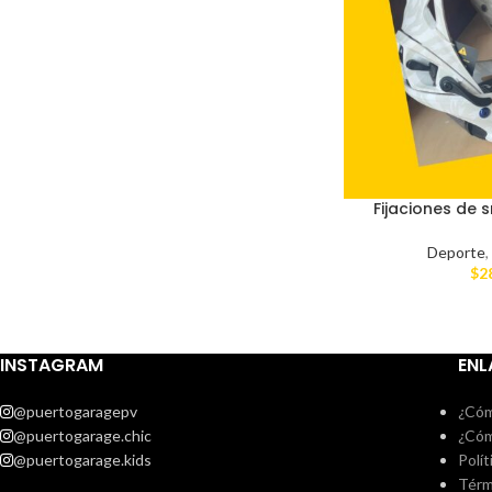
Fijaciones de
Deporte
$
2
INSTAGRAM
ENL
@puertogaragepv
¿Cóm
@puertogarage.chic
¿Cóm
@puertogarage.kids
Polít
Térm