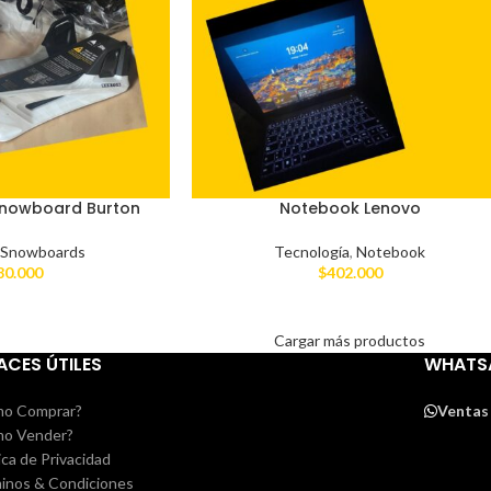
 snowboard Burton
Notebook Lenovo
,
Snowboards
Tecnología
,
Notebook
80.000
$
402.000
Cargar más productos
ACES ÚTILES
WHATS
o Comprar?
Ventas
o Vender?
ica de Privacidad
inos & Condiciones