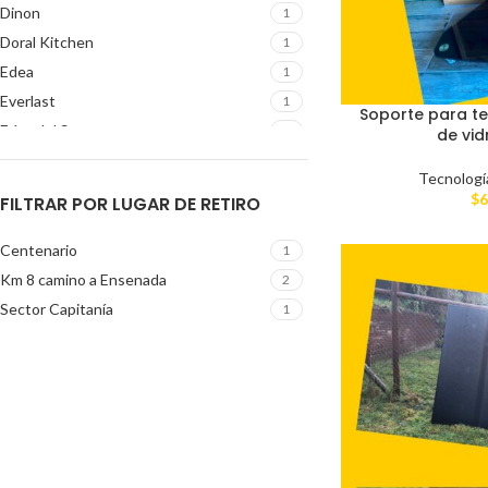
Dinon
1
Doral Kitchen
1
Edea
1
Everlast
1
Soporte para te
Fríos del Sur
1
de vid
Laney
1
Tecnologí
Lenovo
1
$
6
FILTRAR POR LUGAR DE RETIRO
Master G
1
Mercedes Benz
1
Centenario
1
Outshock
1
Km 8 camino a Ensenada
2
Rigid Fold
1
Sector Capitanía
1
Sony
2
Stokke
2
Whittard
1