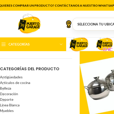
puerto vara
QUIERES COMPRAR UN PRODUCTO? CONTÁCTANOS A NUESTRO WHATSAP
FILTRAR POR PRECIO
CATEGORÍAS
Precio:
$5.000
—
$750.000
FILTRAR
CATEGORÍAS DEL PRODUCTO
Antigüedades
Artículos de cocina
Belleza
Decoración
Deporte
Línea Blanca
Muebles