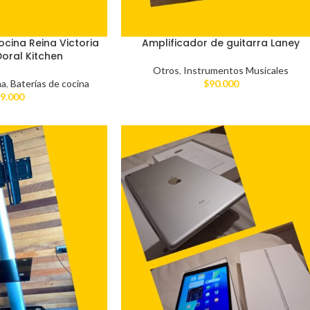
ocina Reina Victoria
Amplificador de guitarra Laney
Doral Kitchen
Otros
,
Instrumentos Musicales
na
,
Baterías de cocina
$
90.000
9.000