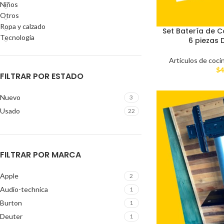
Niños
Otros
Ropa y calzado
Set Batería de C
Tecnología
6 piezas 
Artículos de coci
$
4
FILTRAR POR ESTADO
Nuevo
3
Usado
22
FILTRAR POR MARCA
Apple
2
Audio-technica
1
Burton
1
Deuter
1