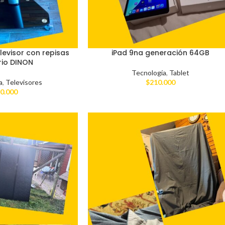
levisor con repisas
iPad 9na generación 64GB
rio DINON
Tecnología
,
Tablet
a
,
Televisores
$
210.000
0.000