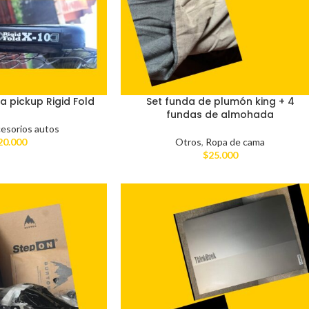
a pickup Rigid Fold
Set funda de plumón king + 4
fundas de almohada
esorios autos
20.000
Otros
,
Ropa de cama
$
25.000