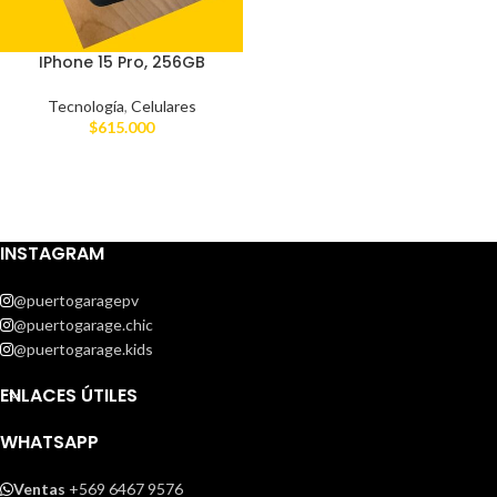
IPhone 15 Pro, 256GB
Tecnología
,
Celulares
$
615.000
INSTAGRAM
@puertogaragepv
@puertogarage.chic
@puertogarage.kids
ENLACES ÚTILES
WHATSAPP
Ventas
+569 6467 9576