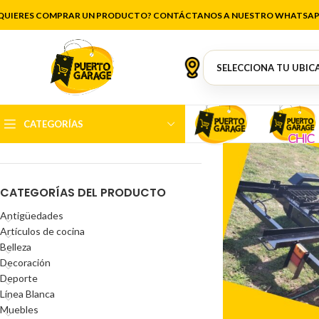
QUIERES COMPRAR UN PRODUCTO? CONTÁCTANOS A NUESTRO WHATSAP
FILTRAR POR PRECIO
CATEGORÍAS
Precio:
$562.500
—
$600.000
FILTRAR
CATEGORÍAS DEL PRODUCTO
Antigüedades
Artículos de cocina
Belleza
Decoración
Deporte
Línea Blanca
Muebles