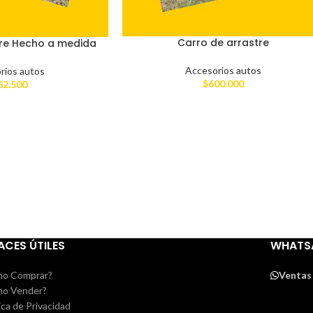
Carro de arrastre
tre Hecho a medida
Accesorios autos
rios autos
$
600.000
62.500
ACES ÚTILES
WHATS
o Comprar?
Ventas
o Vender?
ica de Privacidad