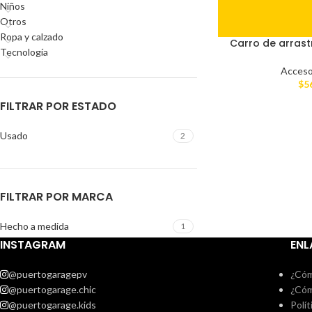
Niños
Otros
Ropa y calzado
Carro de arras
Tecnología
Acceso
$
5
FILTRAR POR ESTADO
Usado
2
FILTRAR POR MARCA
Hecho a medida
1
INSTAGRAM
ENL
@puertogaragepv
¿Cóm
@puertogarage.chic
¿Cóm
@puertogarage.kids
Polít