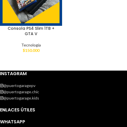
Consola PS4 Slim 1TB +
GTA V
Tecnología
$
150.000
INSTAGRAM
@puertogaragepv
@puertogarage.chic
@puertogarage.kids
ENLACES ÚTILES
WHATSAPP