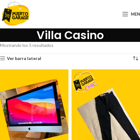
ME
Villa Casino
Mostrando los 5 resultados
Ver barra lateral