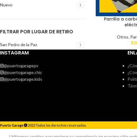
Nuevo
1
Parrilla a carb
eléct
FILTRAR POR LUGAR DE RETIRO
Otros
,
Par
$
2
San Pedro de la Paz
1
INSTAGRAM
ENL
@puertogaragepv
¿Cóm
@puertogarage.chic
¿Cóm
@puertogarage.kids
Polít
Térm
Puerto Garage
2022 Todos los derechos reservados.
Responderemos lo antes posible.
Utilizamos cookies para mejorar su experiencia en nuestro sitio web