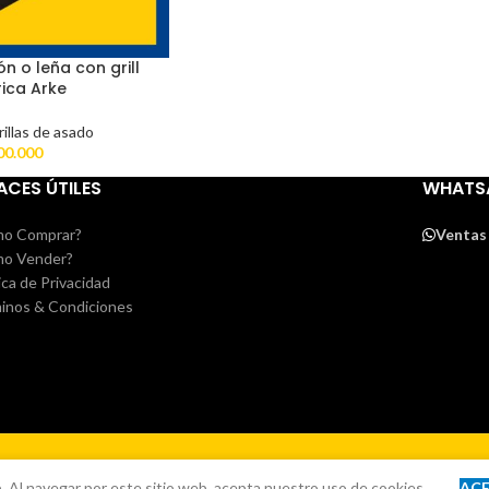
ón o leña con grill
rica Arke
rillas de asado
00.000
ACES ÚTILES
WHATS
o Comprar?
Ventas
o Vender?
ica de Privacidad
inos & Condiciones
. Al navegar por este sitio web, acepta nuestro uso de cookies.
AC