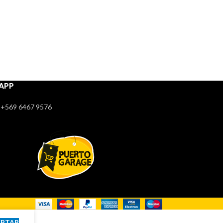
APP
+569 6467 9576
EPTAR