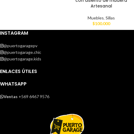
con asiento de madera
Artesanal
Muebles
,
Sillas
$
100.000
INSTAGRAM
@puertogaragepv
@puertogarage.chic
@puertogarage.kids
ENLACES ÚTILES
WHATSAPP
Ventas
+569 6467 9576