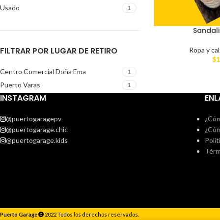
Usado
1
Sandali
FILTRAR POR LUGAR DE RETIRO
Ropa y ca
$
1
Centro Comercial Doña Ema
1
Puerto Varas
1
INSTAGRAM
ENL
@puertogaragepv
¿Cóm
@puertogarage.chic
¿Cóm
@puertogarage.kids
Polít
Térm
Puerto Garage
2022 Todos los derechos reservados.