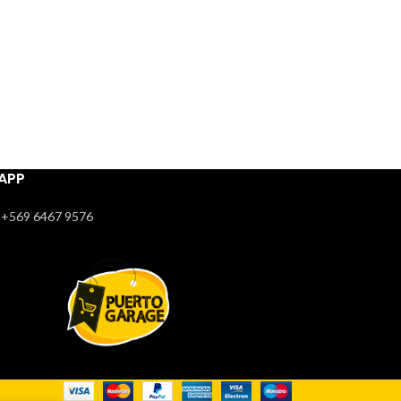
APP
+569 6467 9576