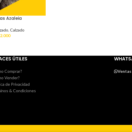
as Azaleia
lzado
,
Calzado
2.000
ACES ÚTILES
WHATS
o Comprar?
Ventas
o Vender?
ica de Privacidad
inos & Condiciones