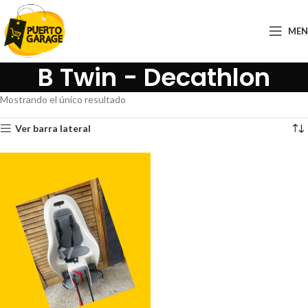
ME
B Twin - Decathlon
Mostrando el único resultado
Ver barra lateral