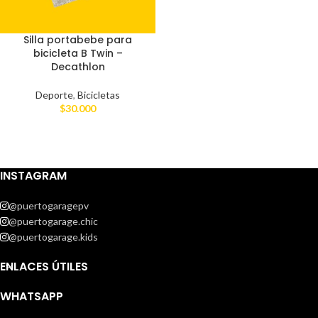
Silla portabebe para
bicicleta B Twin –
Decathlon
Deporte
,
Bicicletas
$
30.000
INSTAGRAM
@puertogaragepv
@puertogarage.chic
@puertogarage.kids
ENLACES ÚTILES
WHATSAPP