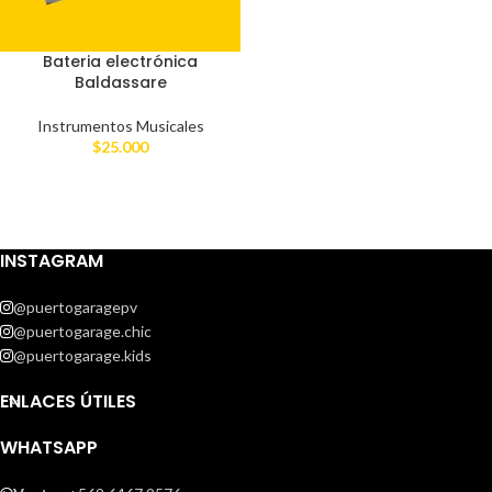
Bateria electrónica
Baldassare
Instrumentos Musicales
$
25.000
INSTAGRAM
@puertogaragepv
@puertogarage.chic
@puertogarage.kids
ENLACES ÚTILES
WHATSAPP