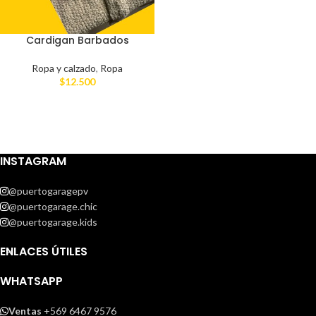
Cardigan Barbados
Ropa y calzado
,
Ropa
$
12.500
INSTAGRAM
@puertogaragepv
@puertogarage.chic
@puertogarage.kids
ENLACES ÚTILES
WHATSAPP
Ventas
+569 6467 9576