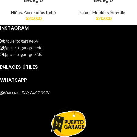
Bebeglo
Bebeglo
Niños
,
Accesorios bebé
Niños
,
Muebles infantiles
$
20.000
$
20.000
INSTAGRAM
@puertogaragepv
@puertogarage.chic
@puertogarage.kids
ENLACES ÚTILES
WHATSAPP
Ventas
+569 6467 9576