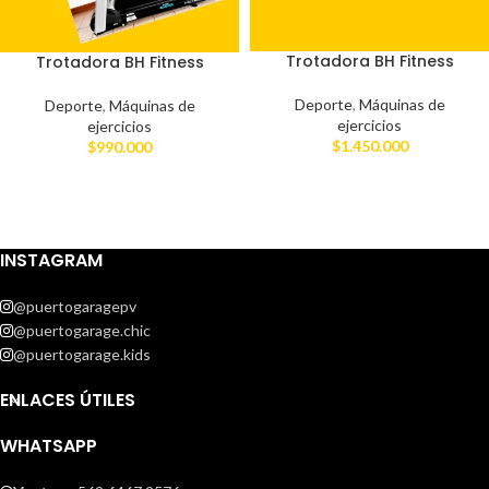
Trotadora BH Fitness
Trotadora BH Fitness
Deporte
,
Máquinas de
Deporte
,
Máquinas de
ejercicios
ejercicios
$
1.450.000
$
990.000
INSTAGRAM
@puertogaragepv
@puertogarage.chic
@puertogarage.kids
ENLACES ÚTILES
WHATSAPP