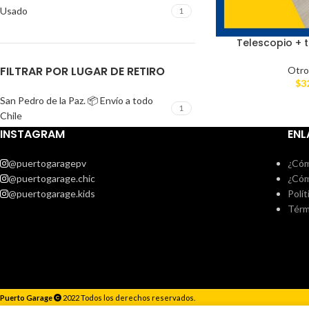
Usado
1
Telescopio + 
FILTRAR POR LUGAR DE RETIRO
Otro
$
3
San Pedro de la Paz. 📦 Envío a todo
1
Chile
INSTAGRAM
ENL
@puertogaragepv
¿Cóm
@puertogarage.chic
¿Cóm
@puertogarage.kids
Polít
Térm
Puerto Garage
2022 Todos los derechos reservados.