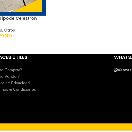
trípode Celestron
s
,
Otros
20.000
ACES ÚTILES
WHATS
o Comprar?
Ventas
o Vender?
ica de Privacidad
inos & Condiciones