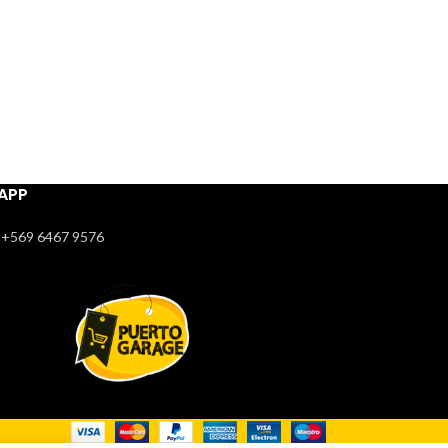
APP
+569 6467 9576