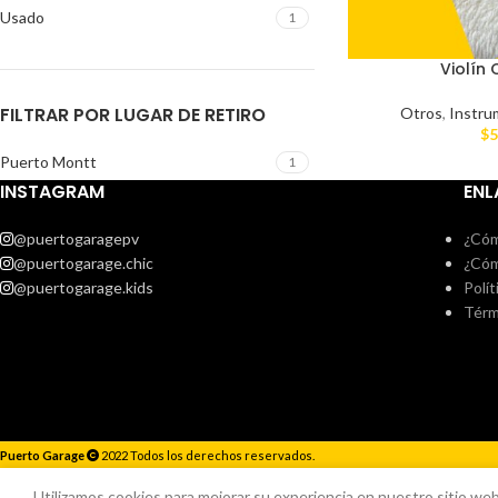
Usado
1
Violín 
FILTRAR POR LUGAR DE RETIRO
Otros
,
Instru
$
5
Puerto Montt
1
INSTAGRAM
ENL
@puertogaragepv
¿Cóm
@puertogarage.chic
¿Cóm
@puertogarage.kids
Polít
Térm
Puerto Garage
2022 Todos los derechos reservados.
Responderemos lo antes posible.
Utilizamos cookies para mejorar su experiencia en nuestro sitio web