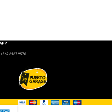
APP
+569 6467 9576
EPTAR