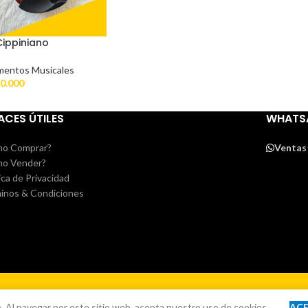
Cippiniano
mentos Musicales
0.000
ACES ÚTILES
WHATS
o Comprar?
Ventas
o Vender?
ica de Privacidad
inos & Condiciones
. Al navegar por este sitio web, acepta nuestro uso de cookies.
AC