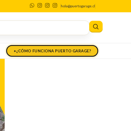
hola@puertogarage.cl
¿CÓMO FUNCIONA PUERTO GARAGE?