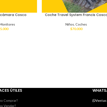
n cámara Cosco
Coche Travel System Francis Cosc
Monitores
Niños
,
Coches
5.000
$
70.000
ACES ÚTILES
WHATS
o Comprar?
Ventas
o Vender?