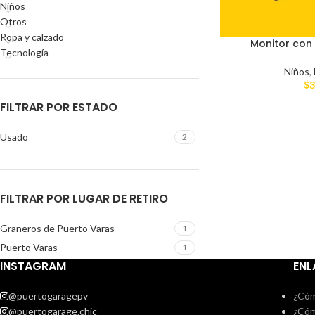
Niños
Otros
Ropa y calzado
Monitor co
Tecnología
Niños
,
$
3
FILTRAR POR ESTADO
Usado
2
FILTRAR POR LUGAR DE RETIRO
Graneros de Puerto Varas
1
Puerto Varas
1
INSTAGRAM
ENL
@puertogaragepv
¿Cóm
@puertogarage.chic
¿Cóm