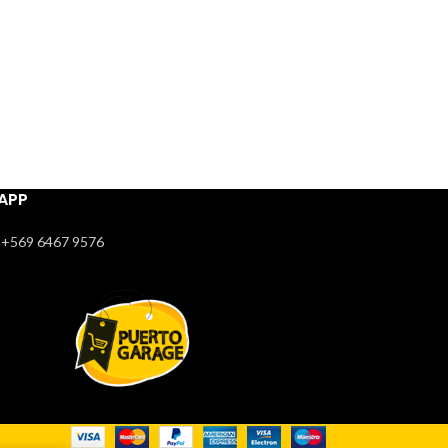
APP
+569 6467 9576