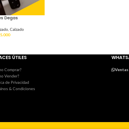
es Degas
lzado
,
Calzado
5.000
ACES ÚTILES
WHATS
o Comprar?
Ventas
o Vender?
ica de Privacidad
inos & Condiciones