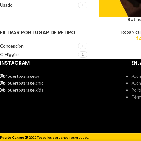
Usado
1
Botin
FILTRAR POR LUGAR DE RETIRO
Ropa y ca
$
2
Concepción
1
O'Higgins
1
INSTAGRAM
ENL
@puertogaragepv
¿Cóm
@puertogarage.chic
¿Cóm
@puertogarage.kids
Polít
Térm
Puerto Garage
2022 Todos los derechos reservados.