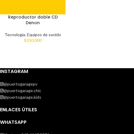
Reproductor doble CD
Denon
Tecnología
,
Equipos de sonido
$
250.000
INSTAGRAM
@puertogaragepv
@puertogarage.chic
@puertogarage.kids
ENLACES ÚTILES
WHATSAPP