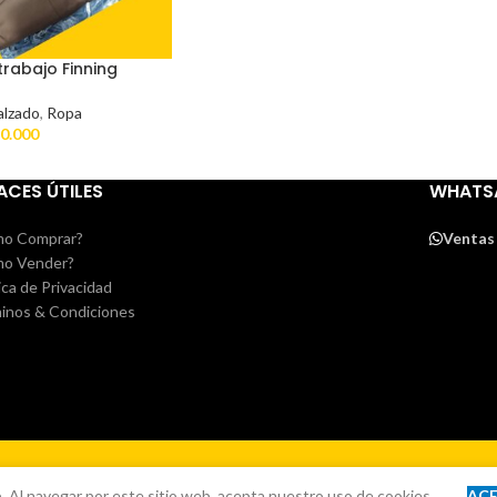
rabajo Finning
alzado
,
Ropa
0.000
ACES ÚTILES
WHATS
o Comprar?
Ventas
o Vender?
ica de Privacidad
inos & Condiciones
. Al navegar por este sitio web, acepta nuestro uso de cookies.
AC