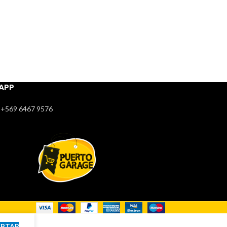
APP
+569 6467 9576
EPTAR