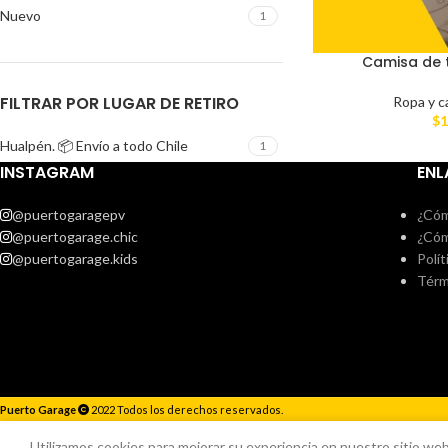
Nuevo
1
Camisa de t
FILTRAR POR LUGAR DE RETIRO
Ropa y c
$
1
Hualpén. 📦 Envío a todo Chile
1
INSTAGRAM
ENL
@puertogaragepv
¿Cóm
@puertogarage.chic
¿Cóm
@puertogarage.kids
Polít
Térm
Puerto Garage
2022 Todos los derechos reservados.
Responderemos lo antes posible.
Utilizamos cookies para mejorar su experiencia en nuestro sitio web