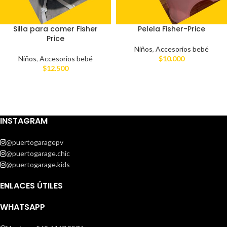
Silla para comer Fisher
Pelela Fisher-Price
Price
Niños
,
Accesorios bebé
Niños
,
Accesorios bebé
$
10.000
$
12.500
INSTAGRAM
@puertogaragepv
@puertogarage.chic
@puertogarage.kids
ENLACES ÚTILES
WHATSAPP