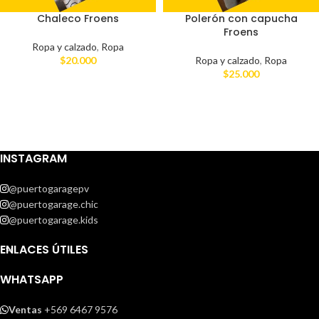
Chaleco Froens
Polerón con capucha
Froens
Ropa y calzado
,
Ropa
$
20.000
Ropa y calzado
,
Ropa
$
25.000
INSTAGRAM
@puertogaragepv
@puertogarage.chic
@puertogarage.kids
ENLACES ÚTILES
WHATSAPP
Ventas
+569 6467 9576