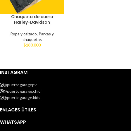
Chaqueta de cuero
Harley-Davidson
Ropa y calzado
,
Parkas y
chaquetas
$
180.000
INSTAGRAM
@puertogaragepv
@puertogarage.chic
@puertogarage.kids
ENLACES ÚTILES
WHATSAPP