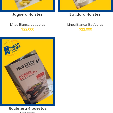
Juguera Holstein
Batidora Holstein
Línea Blanca
,
Jugueras
Línea Blanca
,
Batidoras
$
22.000
$
22.000
Racletera 4 puestos