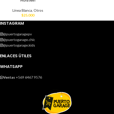
Holstein
Línea Blanca
,
Otros
$
25.000
INSTAGRAM
@puertogaragepv
@puertogarage.chic
@puertogarage.kids
ENLACES ÚTILES
WHATSAPP
Ventas
+569 6467 9576