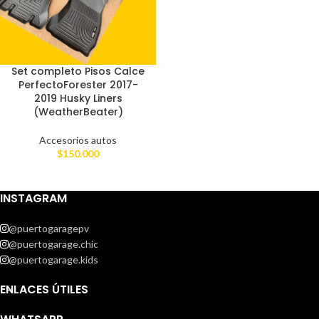
Set completo Pisos Calce
PerfectoForester 2017-
2019 Husky Liners
(WeatherBeater)
Accesorios autos
$
150.000
INSTAGRAM
@puertogaragepv
@puertogarage.chic
@puertogarage.kids
ENLACES ÚTILES