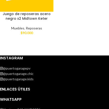
Juego de reposeras acero
negro x2 Midtown Keter
Muebles
,
Reposeras
$
90.000
INSTAGRAM
@puertogaragepv
@puertogarage.chic
@puertogarage.kids
ENLACES ÚTILES
WHATSAPP