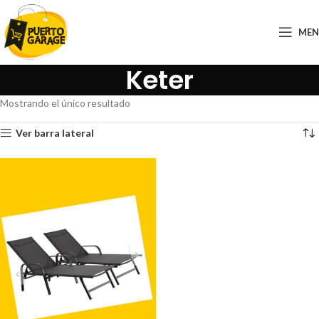
ME
Keter
Mostrando el único resultado
Ver barra lateral