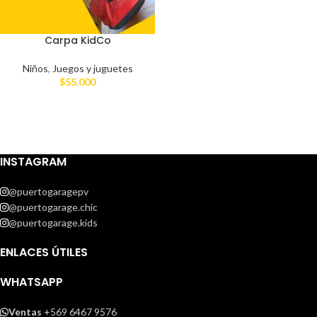
Carpa KidCo
Niños
,
Juegos y juguetes
$
55.000
INSTAGRAM
@puertogaragepv
@puertogarage.chic
@puertogarage.kids
ENLACES ÚTILES
WHATSAPP
Ventas
+569 6467 9576