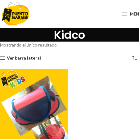
ME
Kidco
Mostrando el único resultado
Ver barra lateral