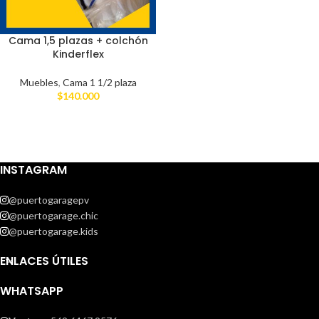
Cama 1,5 plazas + colchón
Kinderflex
Muebles
,
Cama 1 1/2 plaza
$
140.000
INSTAGRAM
@puertogaragepv
@puertogarage.chic
@puertogarage.kids
ENLACES ÚTILES
WHATSAPP