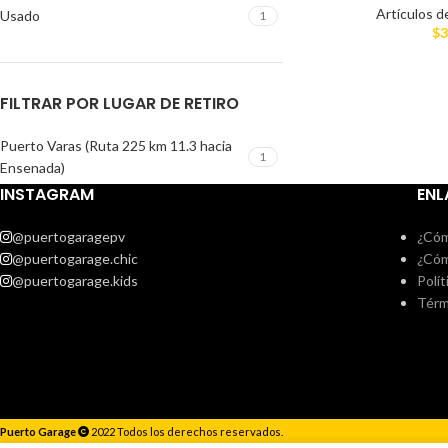
Artículos d
Usado
1
$
3
FILTRAR POR LUGAR DE RETIRO
Puerto Varas (Ruta 225 km 11.3 hacia
1
Ensenada)
INSTAGRAM
ENL
@puertogaragepv
¿Cóm
@puertogarage.chic
¿Cóm
@puertogarage.kids
Polít
Térm
Puerto Garage
2022 Todos los derechos reservados.