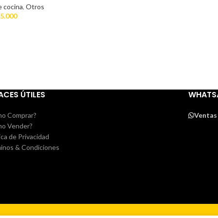
e cocina
,
Otros
5.000
ACES ÚTILES
WHATS
o Comprar?
Ventas
o Vender?
ica de Privacidad
inos & Condiciones