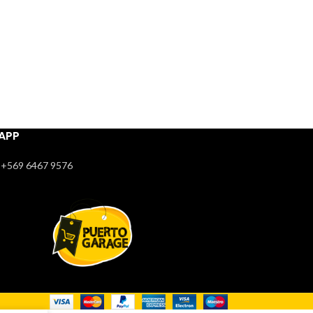
APP
+569 6467 9576