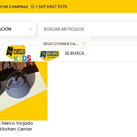
tchen Center
+569 6467 9576
P DE COMPRAS
SELECCIONAR CATEGORÍA
SE BUSCA
 hierro forjado
Kitchen Center