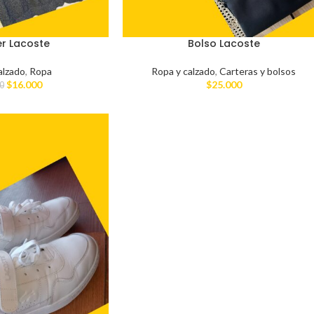
r Lacoste
Bolso Lacoste
alzado
,
Ropa
Ropa y calzado
,
Carteras y bolsos
$
16.000
$
25.000
0