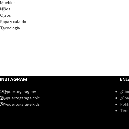
Muebles
Niños
Otros
Ropa y calzado
Tecnología
INSTAGRAM
ENL
@puertogaragepv
¿Cóm
@puertogarage.chic
¿Cóm
@puertogarage.kids
Polít
Térm