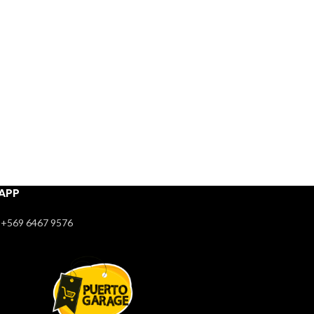
APP
+569 6467 9576