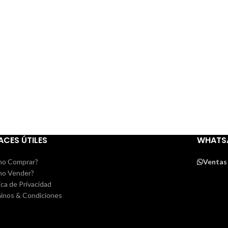
ACES ÚTILES
WHATS
o Comprar?
Ventas
o Vender?
ica de Privacidad
inos & Condiciones