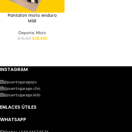
Pantalon moto enduro
MSR
Deporte
,
Moto
$
38.400
$
48.000
INSTAGRAM
@puertogaragepv
@puertogarage.chic
@puertogarage.kids
ENLACES ÚTILES
WHATSAPP
Ventas
+569 6467 9576