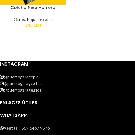
Colcha Nina Herrera
Otros
,
Ropa de cama
$
15.000
INSTAGRAM
@puertogaragepv
@puertogarage.chic
@puertogarage.kids
ENLACES ÚTILES
WHATSAPP
Ventas
+569 6467 9576