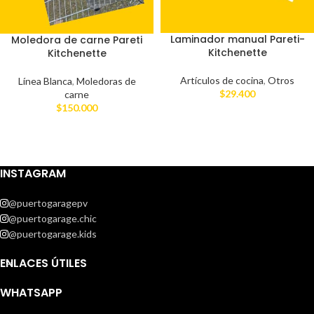
Laminador manual Pareti-
Moledora de carne Pareti
Kitchenette
Kitchenette
Artículos de cocina
,
Otros
Línea Blanca
,
Moledoras de
$
29.400
carne
$
150.000
INSTAGRAM
@puertogaragepv
@puertogarage.chic
@puertogarage.kids
ENLACES ÚTILES
WHATSAPP